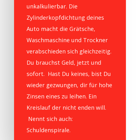
unkalkulierbar. Die
Zylinderkopfdichtung deines
Auto macht die Grätsche,
Waschmaschine und Trockner
verabschieden sich gleichzeitig.
Du brauchst Geld, jetzt und
sofort. Hast Du keines, bist Du
wieder gezwungen, dir für hohe
Zinsen eines zu leihen. Ein
Kreislauf der nicht enden will.
Nennt sich auch:
Schuldenspirale.