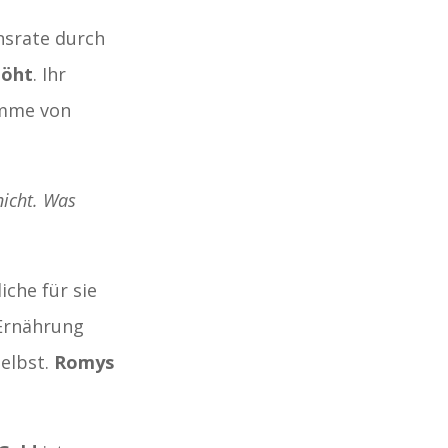
onsrate durch
höht
. Ihr
umme von
nicht. Was
che für sie
 Ernährung
elbst.
Romys