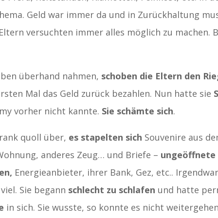
Thema. Geld war immer da und in Zurückhaltung muss
 Eltern versuchten immer alles möglich zu machen. 
gaben überhand nahmen,
schoben die Eltern den Rie
sten Mal das Geld zurück bezahlen. Nun hatte sie
my vorher nicht kannte.
Sie schämte sich
.
hrank quoll über,
es stapelten sich
Souvenire aus de
 Wohnung, anderes Zeug… und Briefe –
ungeöffnete 
en,
Energieanbieter, ihrer Bank, Gez, etc.. Irgendw
 viel. Sie begann
schlecht zu schlafen
und hatte pe
e
in sich. Sie wusste, so konnte es nicht weitergehe