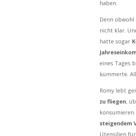
haben.
Denn obwohl R
nicht klar. U
hatte sogar
K
Jahreseinkom
eines Tages b
kümmerte. Al
Romy lebt gern
zu fliegen
, ü
konsumieren. 
steigendem V
Utensilien für