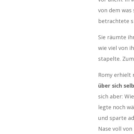
von dem was s
betrachtete s
Sie räumte ih
wie viel von 
stapelte. Zum
Romy erhielt 
über sich sel
sich aber: Wie
legte noch w
und sparte a
Nase voll vo