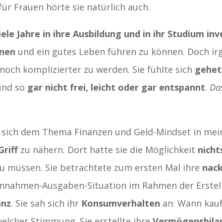
für Frauen hörte sie natürlich auch.
iele Jahre in ihre Ausbildung und in ihr Studium inv
enen
und ein gutes Leben führen zu können. Doch ir
 noch komplizierter zu werden. Sie fühlte sich
gehetz
nd so
gar nicht frei, leicht oder gar entspannt
.
Das
sich dem Thema Finanzen und Geld-Mindset in mei
Griff
zu nähern. Dort hatte sie die Möglichkeit
nicht
u müssen. Sie betrachtete zum ersten Mal ihre
nack
Einnahmen-Ausgaben-Situation im Rahmen der Erstel
anz
. Sie sah sich ihr
Konsumverhalten
an: Wann kauf
welcher Stimmung. Sie erstellte ihre
Vermögensbila