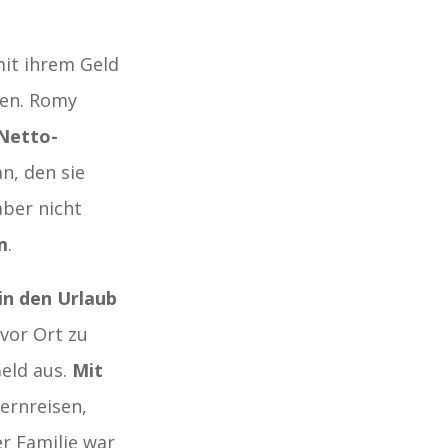
it ihrem Geld
zen. Romy
Netto-
an, den sie
aber nicht
m
.
in den Urlaub
vor Ort zu
Geld aus.
Mit
Fernreisen,
er Familie war