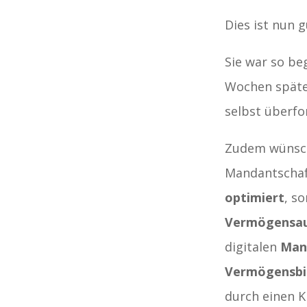
Dies ist nun 
Sie war so beg
Wochen später
selbst überfo
Zudem wünsch
Mandantschaf
optimiert
, s
Vermögensa
digitalen
Man
Vermögensbi
durch einen Kl