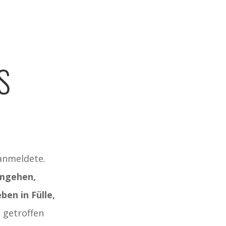
S
 anmeldete.
umgehen,
ben in Fülle,
z getroffen