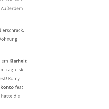
n? Außerdem
 erschrack,
r Wohnung
allem
Klarheit
em fragte sie
fest! Romy
dkonto
fest
 hatte die