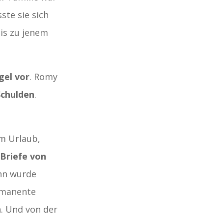
te sie sich
Bis zu jenem
gel vor
. Romy
Schulden
.
m Urlaub,
Briefe von
ann wurde
rmanente
n. Und von der