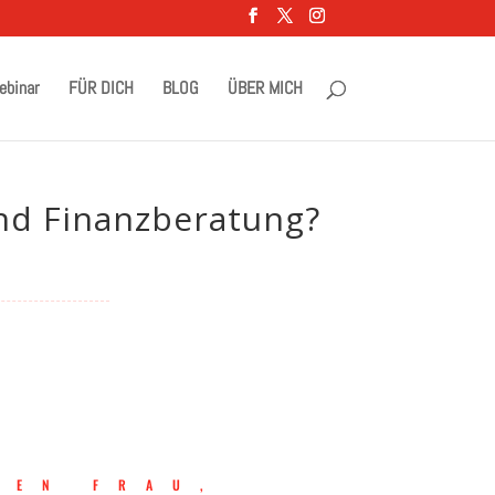
ebinar
FÜR DICH
BLOG
ÜBER MICH
nd Finanzberatung?
GEN FRAU,