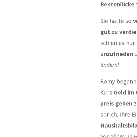
Rentenlücke
Sie hatte so
v
gut zu verdi
schien es nur
unzufrieden
u
ändern!
Romy begann 
Kurs
Geld im 
preis geben
z
sprich, ihre 
Haushaltsbil
vor allem: in 