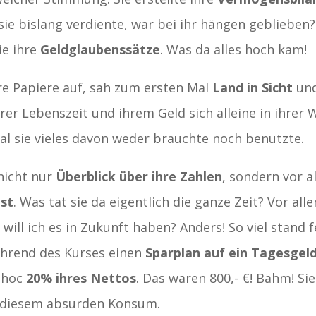
ie bislang verdiente, war bei ihr hängen gebliebe
ie ihre
Geldglaubenssätze
. Was da alles hoch kam!
re Papiere auf, sah zum ersten Mal
Land in Sicht
und
ihrer Lebenszeit und ihrem Geld sich alleine in ihre
al sie vieles davon weder brauchte noch benutzte.
nicht nur
Überblick über ihre Zahlen
, sondern vor 
bst
. Was tat sie da eigentlich die ganze Zeit? Vor all
 will ich es in Zukunft haben? Anders! So viel stand 
ährend des Kurses einen
Sparplan auf ein Tagesgel
dhoc
20% ihres Nettos
. Das waren 800,- €! Bähm! Sie
n diesem absurden Konsum.