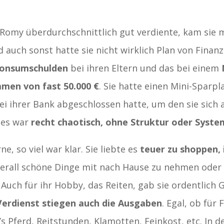
omy überdurchschnittlich gut verdiente, kam sie m
nd auch sonst hatte sie nicht wirklich Plan von Finan
onsumschulden
bei ihren Eltern und das bei einem
men von fast 50.000 €
. Sie hatte einen Mini-Sparpl
ei ihrer Bank abgeschlossen hatte, um den sie sich 
les war
recht chaotisch, ohne Struktur oder Syste
e, so viel war klar. Sie liebte es
teuer zu shoppen, 
berall schöne Dinge mit nach Hause zu nehmen oder 
Auch für ihr Hobby, das Reiten, gab sie ordentlich 
erdienst stiegen auch die Ausgaben
. Egal, ob für 
’s Pferd, Reitstunden, Klamotten, Feinkost, etc. In d