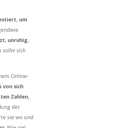
estiert, um
gendwie
t, unruhig,
 sollte sich
nem Online-
s von sich
ten Zahlen,
lung der
te sie wo und
nz
. Wie viel