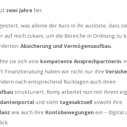
gut
zwei Jahre
her.
eistert, was alleine der Kurs in ihr auslöste, dass si
 auf mich zukam, um die Bereiche in Ordnung zu br
rderten:
Absicherung und Vermögensaufbau
.
te sie sich eine
kompetente Ansprechpartnerin
. 
t Finanzberatung haben wir nicht nur ihre
Versich
ondern nach entsprechend Rücklagen auch ihren
ufbau
strukturiert. Romy arbeitet nun mit ihrem ei
dantenportal
und sieht
tagesaktuell
sowohl ihre
lanz
wie auch ihre
Kontobewegungen
ein – digital 
ick.