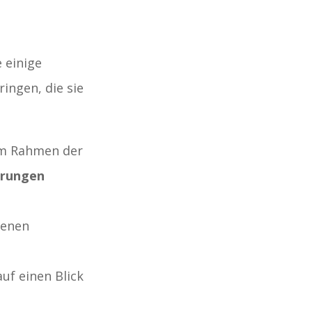
e einige
ingen, die sie
Im Rahmen der
erungen
genen
auf einen Blick