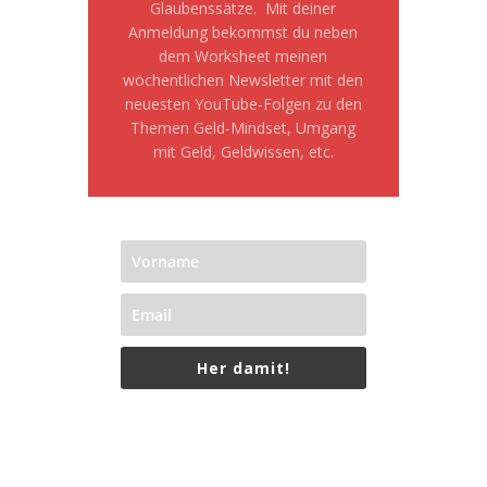
Glaubenssätze. Mit deiner
Anmeldung bekommst du neben
dem Worksheet meinen
wöchentlichen Newsletter mit den
neuesten YouTube-Folgen zu den
Themen Geld-Mindset, Umgang
mit Geld, Geldwissen, etc.
Her damit!