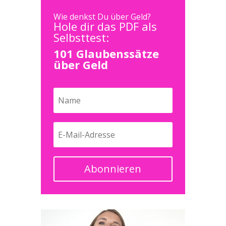
Wie denkst Du über Geld?
Hole dir das PDF als
Selbsttest:
101 Glaubenssätze
über Geld
Abonnieren